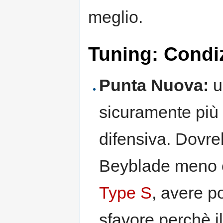
meglio.
Tuning: Condi
Punta Nuova:
u
sicuramente più
difensiva. Dovre
Beyblade meno o
Type S
, avere p
sfavore perchè i