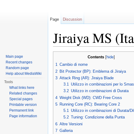
Page
Discussion
Jiraiya MS (Ita
Jump to:
navigation
,
search
Main page
Contents
[
hide
]
Recent changes
1
Cambio di nome
Random page
2
Bit Protector (BP): Emblema di Jiraiya
Help about MediaWiki
3
Attack Ring (AR): Jiraiya Blade
Tools
3.1
Utilizzo in combinazioni per lo Sma
What links here
3.2
Utilizzo in combinazioni di Durata
Related changes
4
Weight Disk (WD): CWD Free Cross
Special pages
5
Running Core (RC): Bearing Core 2
Printable version
Permanent link
5.1
Utilizzo in combinazioni di Durata/Di
Page information
5.2
Tuning: Condizione della Punta
6
Altre Versioni
7
Galleria