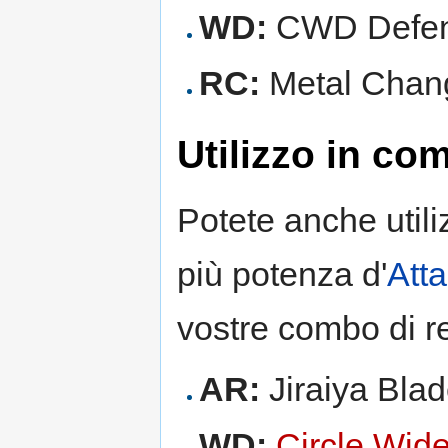
WD:
CWD Defen
RC:
Metal Chang
Utilizzo in co
Potete anche util
più potenza d'
Att
vostre combo di r
AR:
Jiraiya Blad
WD:
Circle Wid