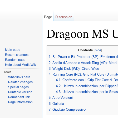
Page
Discussion
Dragoon MS UV
Jump to:
navigation
,
search
Main page
Contents
[
hide
]
Recent changes
1
Bit Power o Bit Protector (BP): Emblema d
Random page
2
Anello d'Attacco o Attack Ring (AR): Metal
Help about MediaWiki
3
Weight Disk (WD): Circle Wide
Tools
4
Running Core (RC): Grip Flat Core (Ultima
What links here
4.1
Confronto con il Grip Flat Core di 
Related changes
4.2
Utilizzo in combinazioni per l'Upper 
Special pages
4.3
Utilizzo in combinazioni per lo Sma
Printable version
Permanent link
5
Altre Versioni
Page information
6
Galleria
7
Giudizio Complessivo