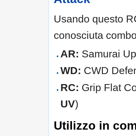
Usando questo RC,
conosciuta comb
AR:
Samurai Up
WD:
CWD Defen
RC:
Grip Flat Co
UV
)
Utilizzo in co