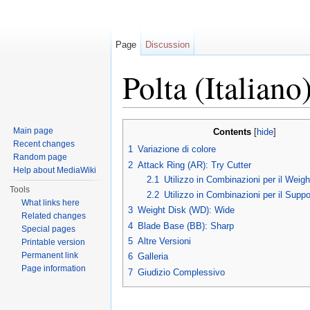
Page
Discussion
Polta (Italiano
Jump to:
navigation
,
search
Main page
Contents
[
hide
]
Recent changes
1
Variazione di colore
Random page
2
Attack Ring (AR): Try Cutter
Help about MediaWiki
2.1
Utilizzo in Combinazioni per il Weig
Tools
2.2
Utilizzo in Combinazioni per il Suppo
What links here
3
Weight Disk (WD): Wide
Related changes
4
Blade Base (BB): Sharp
Special pages
5
Altre Versioni
Printable version
Permanent link
6
Galleria
Page information
7
Giudizio Complessivo