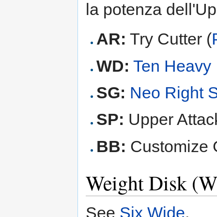
la potenza dell'Up
AR:
Try Cutter (
WD:
Ten Heavy
SG:
Neo Right 
SP:
Upper Attack
BB:
Customize G
Weight Disk (
See
Six Wide
.