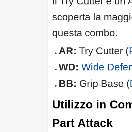
Il Try Cutter è u
scoperta la maggi
questa combo.
AR:
Try Cutter (
WD:
Wide Defe
BB:
Grip Base (
Utilizzo in Co
Part Attack