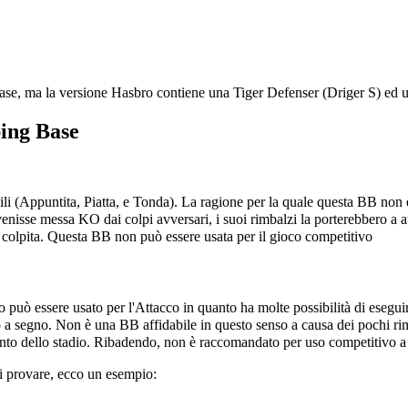
ase, ma la versione
Hasbro
contiene una Tiger Defenser (
Driger S
) ed 
ing Base
i (Appuntita, Piatta, e Tonda). La ragione per la quale questa BB non è 
nisse messa KO dai colpi avversari, i suoi rimbalzi la porterebbero a a
 colpita. Questa BB non può essere usata per il gioco competitivo
 può essere usato per l'
Attacco
in quanto ha molte possibilità di esegu
o a segno. Non è una BB affidabile in questo senso a causa dei pochi ri
to dello stadio. Ribadendo, non è raccomandato per uso competitivo a cau
 di provare, ecco un esempio: