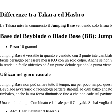
Differenze tra Takara ed Hasbro
La
Takara
mise in commercio il
Jumping Base
vendendo solo la sua b
Base del Beyblade o Blade Base (BB): Jump
Peso:
10 grammi
Jumping Base è versatile in quanto è venduto con 3 punte intercambiabil
facile bersaglio per essere messi KO con un solo colpo. Anche se non ve
la rende un facile obiettivo ed è un punto debole quando la punta viene
Utilizzo nel gioco casuale
Jumping Base non può saltare tutto il tempo, ma per poco tempo. questo
Beyblade avversario o facendogli perdere stabilità ad ogni balzo andat
rimbalzo, anche la sua forza diminuisce fino a che non cade sul pavimen
Una combo di tipo
Combinato
è l'ideale per il Gattyaki. Se hai voglia
AR:
Tiger Defenser (
Driger S
)