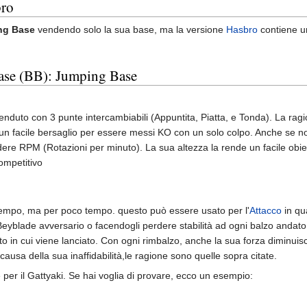
bro
ng Base
vendendo solo la sua base, ma la versione
Hasbro
contiene u
ase (BB): Jumping Base
enduto con 3 punte intercambiabili (Appuntita, Piatta, e Tonda). La ra
o un facile bersaglio per essere messi KO con un solo colpo. Anche se no
rdere RPM (Rotazioni per minuto). La sua altezza la rende un facile obi
ompetitivo
tempo, ma per poco tempo. questo può essere usato per l'
Attacco
in qu
 Beyblade avversario o facendogli perdere stabilità ad ogni balzo anda
o in cui viene lanciato. Con ogni rimbalzo, anche la sua forza diminui
usa della sua inaffidabilità,le ragione sono quelle sopra citate.
e per il Gattyaki. Se hai voglia di provare, ecco un esempio: