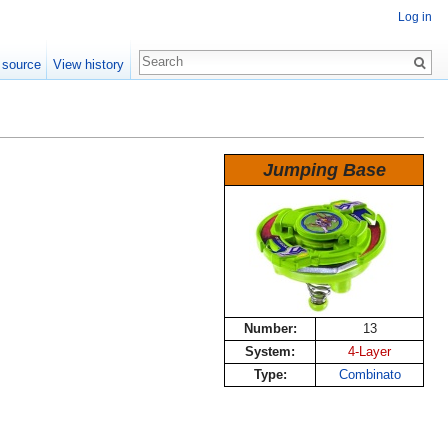
Log in
 source
View history
Jumping Base
Number:
13
System:
4-Layer
Type:
Combinato