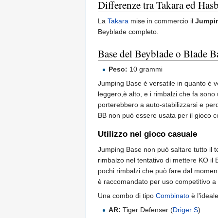
Differenze tra Takara ed Has
La
Takara
mise in commercio il
Jumpi
Beyblade completo.
Base del Beyblade o Blade B
Peso:
10 grammi
Jumping Base è versatile in quanto è v
leggero,è alto, e i rimbalzi che fa son
porterebbero a auto-stabilizzarsi e pe
BB non può essere usata per il gioco c
Utilizzo nel gioco casuale
Jumping Base non può saltare tutto il 
rimbalzo nel tentativo di mettere KO il
pochi rimbalzi che può fare dal moment
è raccomandato per uso competitivo a ca
Una combo di tipo
Combinato
è l'ideal
AR:
Tiger Defenser (
Driger S
)