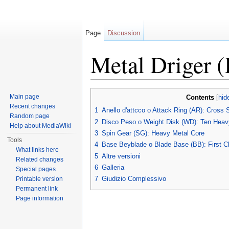
Page
Discussion
Metal Driger (
Jump to:
navigation
,
search
Main page
Contents
[
hid
Recent changes
1
Anello d'attcco o Attack Ring (AR): Cross 
Random page
2
Disco Peso o Weight Disk (WD): Ten Heav
Help about MediaWiki
3
Spin Gear (SG): Heavy Metal Core
Tools
4
Base Beyblade o Blade Base (BB): First Cl
What links here
5
Altre versioni
Related changes
6
Galleria
Special pages
7
Giudizio Complessivo
Printable version
Permanent link
Page information