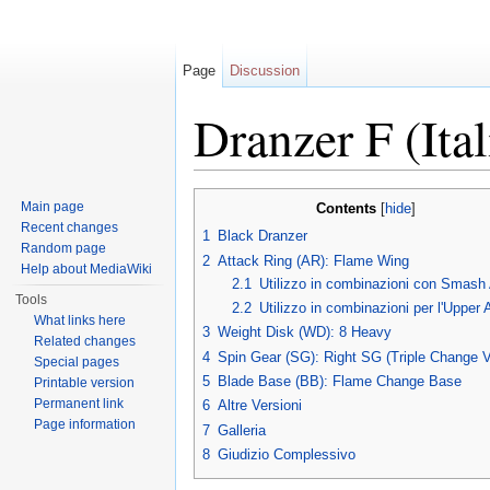
Page
Discussion
Dranzer F (Ita
Jump to:
navigation
,
search
Main page
Contents
[
hide
]
Recent changes
1
Black Dranzer
Random page
2
Attack Ring (AR): Flame Wing
Help about MediaWiki
2.1
Utilizzo in combinazioni con Smash
Tools
2.2
Utilizzo in combinazioni per l'Upper 
What links here
3
Weight Disk (WD): 8 Heavy
Related changes
4
Spin Gear (SG): Right SG (Triple Change V
Special pages
5
Blade Base (BB): Flame Change Base
Printable version
Permanent link
6
Altre Versioni
Page information
7
Galleria
8
Giudizio Complessivo