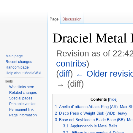
Page
Discussion
Draciel Metal 
Revision as of 22:4
Main page
contribs
)
Recent changes
Random page
(
diff
)
← Older revisi
Help about MediaWiki
→ (diff)
Tools
What links here
Jump to:
navigation
,
search
Related changes
Special pages
Contents
[
hide
]
Printable version
1
Anello d' attacco Attack Ring (AR): Max Sh
Permanent link
2
Disco Peso o Weight Disk (WD): Heavy
Page information
3
Base del Beyblade o Blade Base (BB): Met
3.1
Aggiungendo le Metal Balls
3.2
Utilizzo in una combo di Difesa