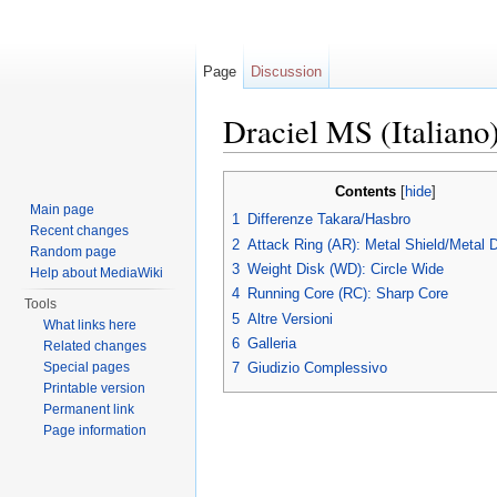
Page
Discussion
Draciel MS (Italiano
Jump to:
navigation
,
search
Contents
[
hide
]
Main page
1
Differenze Takara/Hasbro
Recent changes
2
Attack Ring (AR): Metal Shield/Metal 
Random page
3
Weight Disk (WD): Circle Wide
Help about MediaWiki
4
Running Core (RC): Sharp Core
Tools
5
Altre Versioni
What links here
6
Galleria
Related changes
Special pages
7
Giudizio Complessivo
Printable version
Permanent link
Page information