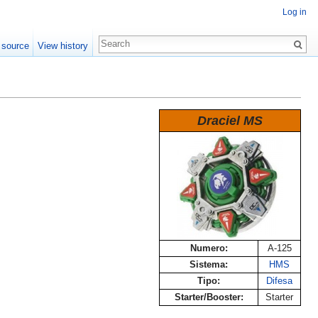
Log in
 source
View history
Draciel MS
Numero:
A-125
Sistema:
HMS
Tipo:
Difesa
Starter/Booster:
Starter