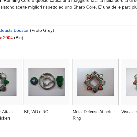
ltri Running Core e questo causa una maggiore facilità nella perdita di
istono scelte migliori rispetto ad uno Sharp Core. E' una delle parti p
Beasts Booster
(Proto Grey)
x 2004
(Blu)
e Attack
BP, WD e RC
Metal Defense Attack
Visuale 
ickers
Ring