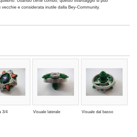
 equilibrio. Usando certe combo, questo svantaggio si può
iù vecchie e considerata inutile dalla Bey-Community.
a 3/4
Visuale laterale
Visuale dal basso