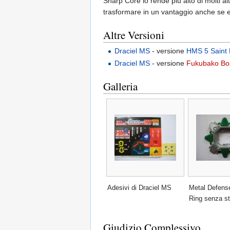
Sharp Core lo rende più alto di molti a
trasformare in un vantaggio anche se es
Altre Versioni
Draciel MS
- versione
HMS 5 Saint 
Draciel MS
- versione
Fukubako Bo
Galleria
Adesivi di Draciel MS
Metal Defens
Ring senza st
Giudizio Complessivo