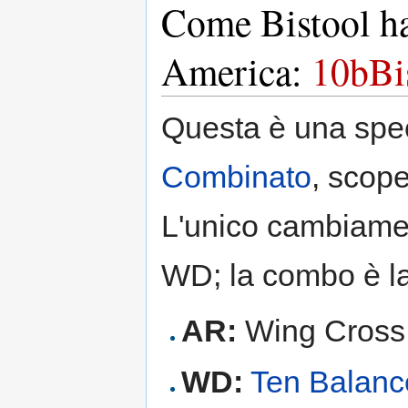
Come Bistool ha
America:
10bBi
Questa è una spec
Combinato
, scop
L'unico cambiament
WD; la combo è l
AR:
Wing Cross
WD:
Ten Balanc