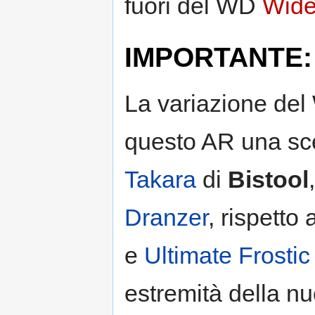
fuori del WD
Wide
IMPORTANTE: V
La variazione del
questo AR una sce
Takara
di
Bistool
Dranzer
, rispetto
e
Ultimate Frosti
estremità della n