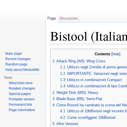
Page
Discussion
Bistool (Italia
Jump to:
navigation
,
search
Main page
Contents
[
hide
]
Recent changes
1
Attack Ring (AR): Wing Cross
Random page
1.1
Utilizzo negli Zombie di prima gener
Help about MediaWiki
1.2
IMPORTANTE: Variazioni negli stam
Tools
1.3
Utilizzo in combinazioni Compact
What links here
1.4
Utilizzo in combinazioni di tipo Com
Related changes
2
Weight Disk (WD): Heavy
Special pages
3
Blade Base (BB): Semi-Flat
Printable version
Permanent link
4
Come Bistool ha cambiato la scena del No
Page information
4.1
Utilizzo di 10bBistool negli incontri fi
4.2
Come sconfiggere 10bBistool
5
Altre Versioni