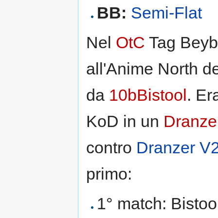
BB:
Semi-Flat
Nel
OtC
Tag Beyba
all'Anime North del
da
10bBistool
. Er
KoD in un
Dranze
contro
Dranzer V
primo:
1° match: Bistool