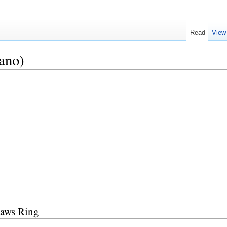
Read
View
iano)
laws Ring