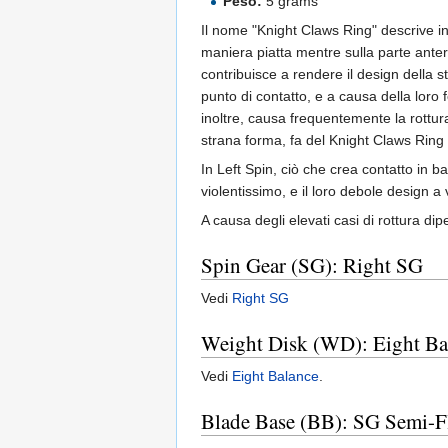
Peso:
5 grams
Il nome "Knight Claws Ring" descrive in
maniera piatta mentre sulla parte anteri
contribuisce a rendere il design della s
punto di contatto, e a causa della loro
inoltre, causa frequentemente la rottura
strana forma, fa del Knight Claws Ring
In Left Spin, ciò che crea contatto in b
violentissimo, e il loro debole design a
A causa degli elevati casi di rottura 
Spin Gear (SG): Right SG
Vedi
Right SG
Weight Disk (WD): Eight Ba
Vedi
Eight Balance
.
Blade Base (BB): SG Semi-F