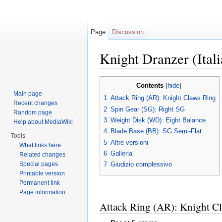
Page
Discussion
Knight Dranzer (Ital
Jump to:
navigation
,
search
Contents
[
hide
]
Main page
1
Attack Ring (AR): Knight Claws Ring
Recent changes
2
Spin Gear (SG): Right SG
Random page
3
Weight Disk (WD): Eight Balance
Help about MediaWiki
4
Blade Base (BB): SG Semi-Flat
Tools
5
Altre versioni
What links here
6
Galleria
Related changes
Special pages
7
Giudizio complessivo
Printable version
Permanent link
Page information
Attack Ring (AR): Knight C