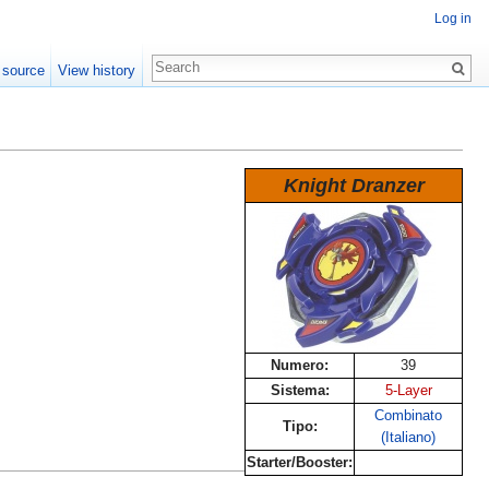
Log in
 source
View history
Knight Dranzer
Numero:
39
Sistema:
5-Layer
Combinato
Tipo:
(Italiano)
Starter/Booster: