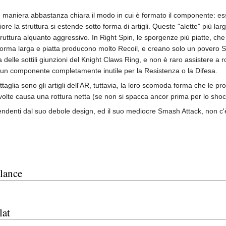
 maniera abbastanza chiara il modo in cui è formato il componente: esso
ore la struttura si estende sotto forma di artigli. Queste "alette" più la
truttura alquanto aggressivo. In Right Spin, le sporgenze più piatte, che s
 forma larga e piatta producono molto Recoil, e creano solo un povero Sm
 delle sottili giunzioni del Knight Claws Ring, e non è raro assistere a 
 un componente completamente inutile per la Resistenza o la Difesa.
attaglia sono gli artigli dell'AR, tuttavia, la loro scomoda forma che le 
 volte causa una rottura netta (se non si spacca ancor prima per lo shoc
dipendenti dal suo debole design, ed il suo mediocre Smash Attack, non
lance
lat