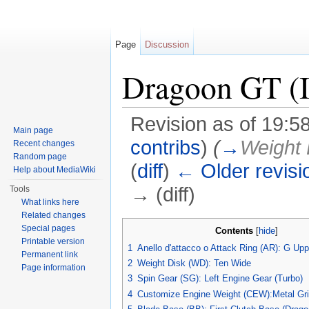
Page
Discussion
Dragoon GT (I
Revision as of 19:5
Main page
contribs
)
(
→
Weight 
Recent changes
Random page
(
diff
)
← Older revisi
Help about MediaWiki
→ (diff)
Tools
What links here
Jump to:
navigation
,
search
Related changes
Special pages
Contents
[
hide
]
Printable version
1
Anello d'attacco o Attack Ring (AR): G Upp
Permanent link
2
Weight Disk (WD): Ten Wide
Page information
3
Spin Gear (SG): Left Engine Gear (Turbo)
4
Customize Engine Weight (CEW):Metal Gr