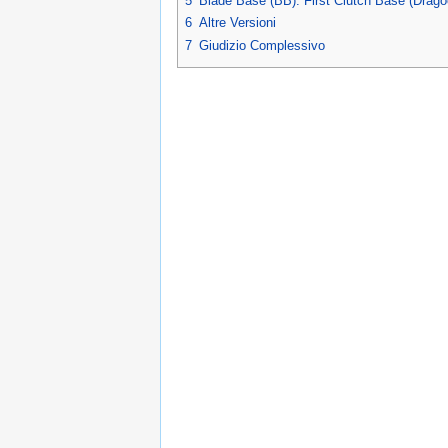
5
Blade Base (BB): First Clutch Base (Drag
6
Altre Versioni
7
Giudizio Complessivo