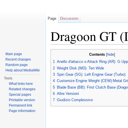
Page
Discussion
Dragoon GT (I
Jump to:
navigation
,
search
Main page
Contents
[
hide
]
Recent changes
1
Anello d'attacco o Attack Ring (AR): G Upp
Random page
2
Weight Disk (WD): Ten Wide
Help about MediaWiki
3
Spin Gear (SG): Left Engine Gear (Turbo)
Tools
4
Customize Engine Weight (CEW):Metal Gr
What links here
5
Blade Base (BB): First Clutch Base (Drag
Related changes
6
Altre Versioni
Special pages
7
Giudizio Complessivo
Printable version
Permanent link
Page information