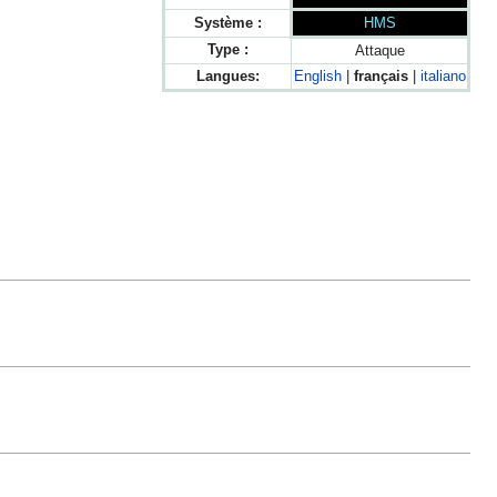
Système :
HMS
Type :
Attaque
Langues:
English
|
français
|
italiano