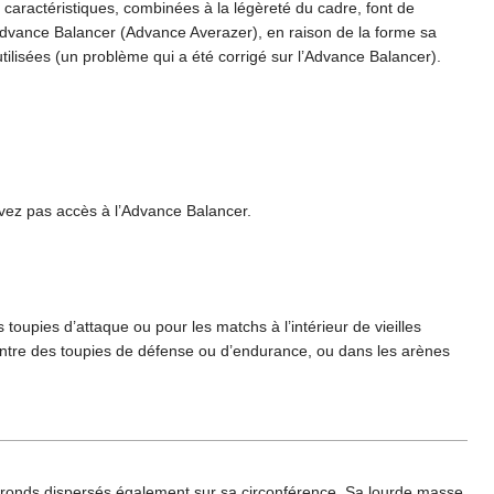
caractéristiques, combinées à la légèreté du cadre, font de
’Advance Balancer (Advance Averazer), en raison de la forme sa
utilisées (un problème qui a été corrigé sur l’Advance Balancer).
’avez pas accès à l’Advance Balancer.
toupies d’attaque ou pour les matchs à l’intérieur de vieilles
ontre des toupies de défense ou d’endurance, ou dans les arènes
ous ronds dispersés également sur sa circonférence. Sa lourde masse