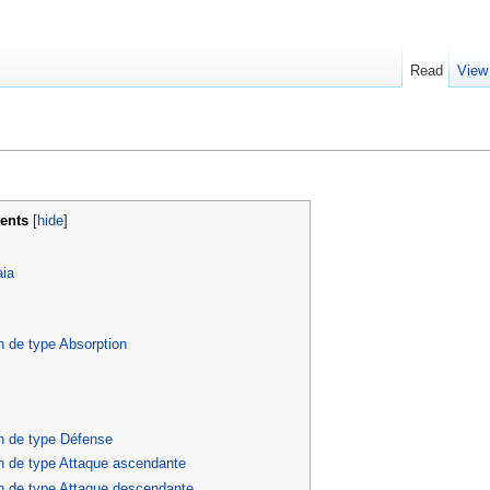
Read
View
ents
[
hide
]
aia
n de type Absorption
n de type Défense
on de type Attaque ascendante
on de type Attaque descendante