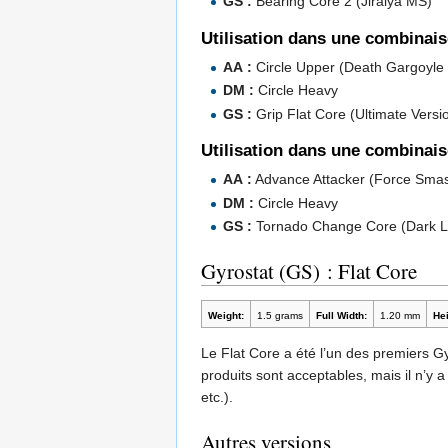
GS :
Bearing Core 2 (Jiraiya MS)
Utilisation dans une combinai
AA :
Circle Upper (Death Gargoyle
DM :
Circle Heavy
GS :
Grip Flat Core (Ultimate Ver
Utilisation dans une combinai
AA :
Advance Attacker (Force Smas
DM :
Circle Heavy
GS :
Tornado Change Core (Dark 
Gyrostat (GS) : Flat Core
Weight:
1.5 grams
Full Width:
1.20 mm
Hei
Le Flat Core a été l’un des premiers G
produits sont acceptables, mais il n’y a
etc.).
Autres versions