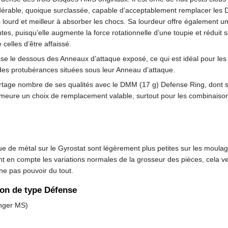
idérable, quoique surclassée, capable d’acceptablement remplacer le
lourd et meilleur à absorber les chocs. Sa lourdeur offre également un 
s, puisqu’elle augmente la force rotationnelle d’une toupie et réduit 
 celles d’être affaissé.
se le dessous des Anneaux d’attaque exposé, ce qui est idéal pour le
et des protubérances situées sous leur Anneau d’attaque.
partage nombre de ses qualités avec le DMM (17 g) Defense Ring, dont s
emeure un choix de remplacement valable, surtout pour les combinaison
ue de métal sur le Gyrostat sont légèrement plus petites sur les moula
t en compte les variations normales de la grosseur des pièces, cela ve
 ne pas pouvoir du tout.
son de type Défense
nger MS)