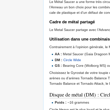
Le Métal Saucer a une forme très circu
l’Anneau un bon choix pour les combina
cale de plastique et d’un défaut de con
Cadre de métal partagé
Le Metal Saucer partage avec l’Advan
Utilisation dans une combinai
Contrairement à l’opinion générale, le 
AA :
Metal Saucer (Gaia Dragoon 
DM :
Circle Wide
GS :
Bearing Core (Wolborg MS) ou
Choisissez le Gyrostat de votre toupie 
arènes ou d’arènes Tornado Balance Ty
Tornado Balance et Tornado Attack, le 
Disque de métal (DM) : Circ
Poids :
~16 grammes
Circle Heavy est le plus lourd et le pl