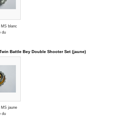
 MS blanc
e du
win Battle Bey Double Shooter Set (jaune)
 MS jaune
e du