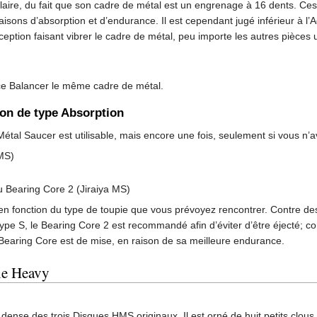
laire, du fait que son cadre de métal est un engrenage à 16 dents. Ces 
isons d’absorption et d’endurance. Il est cependant jugé inférieur à l
ception faisant vibrer le cadre de métal, peu importe les autres pièces 
ce Balancer le même cadre de métal.
son de type Absorption
Métal Saucer est utilisable, mais encore une fois, seulement si vous n
MS)
 Bearing Core 2 (Jiraiya MS)
en fonction du type de toupie que vous prévoyez rencontrer. Contre des 
pe S, le Bearing Core 2 est recommandé afin d’éviter d’être éjecté; c
Bearing Core est de mise, en raison de sa meilleure endurance.
le Heavy
us dense des trois Disques HMS originaux. Il est orné de huit petits cl