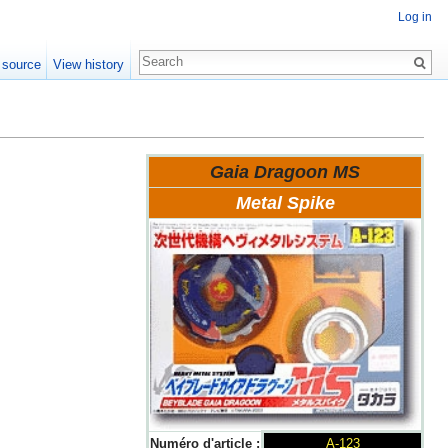
Log in
 source
View history
Gaia Dragoon MS
Metal Spike
Numéro d'article :
A-123