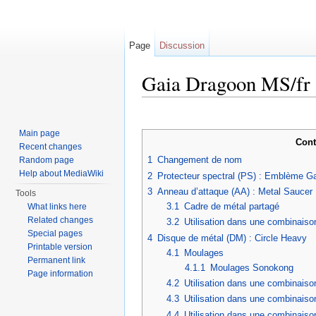
Page
Discussion
Gaia Dragoon MS/fr
Jump to:
navigation
,
search
Main page
Cont
Recent changes
1
Changement de nom
Random page
Help about MediaWiki
2
Protecteur spectral (PS) : Emblème G
3
Anneau d’attaque (AA) : Metal Saucer
Tools
3.1
Cadre de métal partagé
What links here
Related changes
3.2
Utilisation dans une combinaiso
Special pages
4
Disque de métal (DM) : Circle Heavy
Printable version
4.1
Moulages
Permanent link
4.1.1
Moulages Sonokong
Page information
4.2
Utilisation dans une combinaiso
4.3
Utilisation dans une combinais
4.4
Utilisation dans une combinais