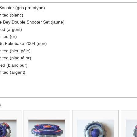
ooster (gris prototype)
ited (blanc)
e Bey Double Shooter Set (jaune)
ed (argent)
ited (or)
de Fukobako 2004 (noir)
ted (bleu pâle)
ited (plaqué or)
ed (blanc pur)
ited (argent)
e