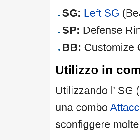
SG:
Left SG
(Bea
SP:
Defense Rin
BB:
Customize G
Utilizzo in c
Utilizzando l' SG 
una combo
Attac
sconfiggere molte