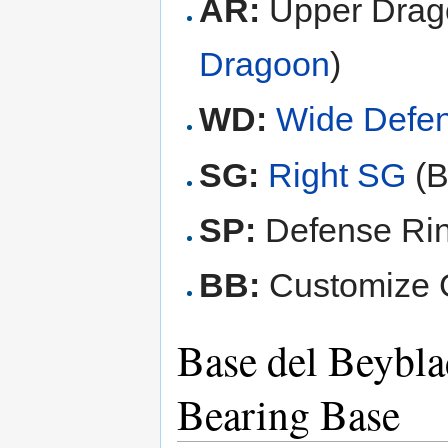
AR:
Upper Drag
Dragoon
)
WD:
Wide Defe
SG:
Right SG
(B
SP:
Defense Rin
BB:
Customize G
Base del Beybla
Bearing Base