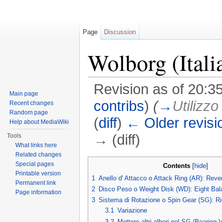
Page
Discussion
Wolborg (Itali
Revision as of 20:3
Main page
contribs
)
(
→
Utilizz
Recent changes
Random page
(
diff
)
← Older revisi
Help about MediaWiki
→ (diff)
Tools
What links here
Jump to:
navigation
,
search
Related changes
Special pages
Contents
[
hide
]
Printable version
1
Anello d' Attacco o Attack Ring (AR): Reve
Permanent link
2
Disco Peso o Weight Disk (WD): Eight Ba
Page information
3
Sistema di Rotazione o Spin Gear (SG): Ri
3.1
Variazione
3.2
Mettere altri alberi nel SG (Bearing 