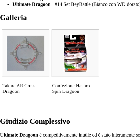
Ultimate Dragoon
- #14 Set BeyBattle (Bianco con WD dorato
Galleria
Takara AR Cross
Confezione Hasbro
Dragoon
Spin Dragoon
Giudizio Complessivo
Ultimate Dragoon
è competitivamente inutile ed è stato interamente so