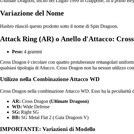
Ultimate Dragoon, uscito nel Luglio 1999 in Giappone, fu il primo Beyb
Variazione del Nome
Hasbro rilasciò questo prodotto sotto il nome di Spin Dragoon.
Attack Ring (AR) o Anello d'Attacco: Cros
Peso:
4 grammi
Cross Dragon è circolare con quattro protuberanze rettangolari uniforme
qualsiasi tipologia di
Attacco
. Cross Dragon non ha nessun utilizzo co
Utilizzo nella Combinazione
Attacco WD
Cross Dragon nella combinazione
Attacco WD
. Esso ha la peculiarit
AR:
Cross Dragon
(Ultimate Dragoon)
WD:
Wide Defense
SG:
Right SG
BB:
SG Metal Flat 2 (
Gaia Dragoon V
)
IMPORTANTE: Variazioni di Modello