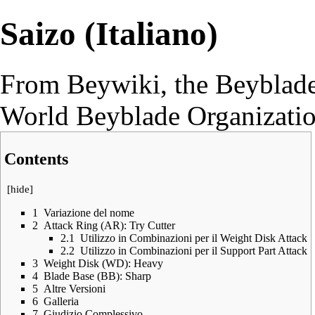
Saizo (Italiano)
From Beywiki, the Beyblade
World Beyblade Organizati
Contents
[
hide
]
1
Variazione del nome
2
Attack Ring (AR): Try Cutter
2.1
Utilizzo in Combinazioni per il Weight Disk Attack
2.2
Utilizzo in Combinazioni per il Support Part Attack
3
Weight Disk (WD): Heavy
4
Blade Base (BB): Sharp
5
Altre Versioni
6
Galleria
7
Giudizio Complessivo