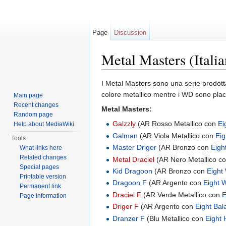
Page
Discussion
Metal Masters (Italia
Jump to:
navigation
,
search
I Metal Masters sono una serie prodott
colore metallico mentre i WD sono placa
Main page
Recent changes
Metal Masters:
Random page
Galzzly
(AR Rosso Metallico con
Ei
Help about MediaWiki
Galman
(AR Viola Metallico con
Ei
Tools
Master Driger
(AR Bronzo con
Eigh
What links here
Related changes
Metal Draciel
(AR Nero Metallico c
Special pages
Kid Dragoon
(AR Bronzo con
Eight
Printable version
Dragoon F
(AR Argento con
Eight 
Permanent link
Draciel F
(AR Verde Metallico con
E
Page information
Driger F
(AR Argento con
Eight Bal
Dranzer F
(Blu Metallico con
Eight