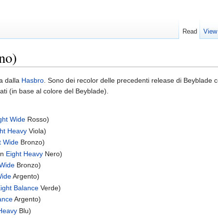
Read
View
no)
a dalla
Hasbro
. Sono dei recolor delle precedenti release di Beyblade 
ti (in base al colore del Beyblade).
ght Wide
Rosso)
ght Heavy
Viola)
t Wide
Bronzo)
on
Eight Heavy
Nero)
 Wide
Bronzo)
Wide
Argento)
ight Balance
Verde)
ance
Argento)
 Heavy
Blu)