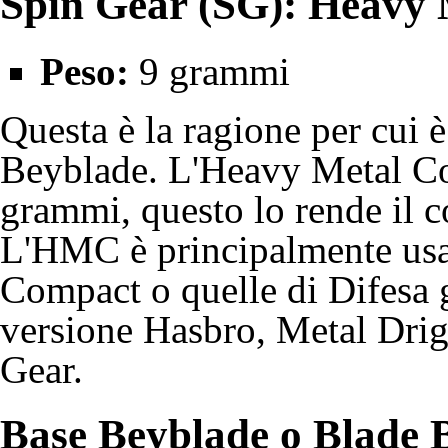
Spin Gear (SG): Heavy 
Peso:
9 grammi
Questa è la ragione per cui 
Beyblade. L'Heavy Metal Co
grammi, questo lo rende il c
L'HMC è principalmente usat
Compact
o quelle di
Difesa
g
versione Hasbro, Metal Drige
Gear.
Base Beyblade o Blade B