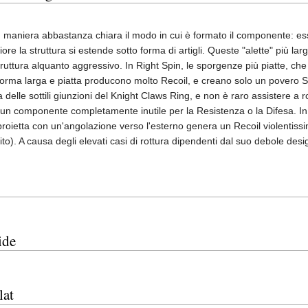
 maniera abbastanza chiara il modo in cui è formato il componente: esso
ore la struttura si estende sotto forma di artigli. Queste "alette" più la
truttura alquanto aggressivo. In Right Spin, le sporgenze più piatte, che s
 forma larga e piatta producono molto Recoil, e creano solo un povero Sm
 delle sottili giunzioni del Knight Claws Ring, e non è raro assistere a 
n componente completamente inutile per la Resistenza o la Difesa. In Lef
proietta con un'angolazione verso l'esterno genera un Recoil violentissi
to). A causa degli elevati casi di rottura dipendenti dal suo debole de
ide
lat