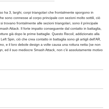
 ha 3, larghi, corpi triangolari che frontalmente sporgono in
rghe sono connesse al corpo principale con sezioni molto sottili, ciò
i trovano frontalmente alle sezioni triangolari, sono il principale
ash Attack. Il forte impatto conseguente dal contatto in battaglia,
rotture già dopo le prime battaglie. Questo Recoil, addizionato alla
t Spin, ciò che crea contatto in battaglia sono gli artigli dell'AR,
mo, e il loro debole design a volte causa una rottura netta (se non
sign, ed il suo mediocre Smash Attack, non c'è assolutamente motivo