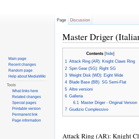
Page
Discussion
Master Driger (Italia
Jump to:
navigation
,
search
Contents
[
hide
]
Main page
1
Attack Ring (AR): Knight Claws Ring
Recent changes
2
Spin Gear (SG): Right SG
Random page
3
Weight Disk (WD): Eight Wide
Help about MediaWiki
4
Blade Base (BB): SG Semi-Flat
Tools
5
Altre versioni
What links here
6
Galleria
Related changes
6.1
Master Driger - Original Version
Special pages
Printable version
7
Giudizio Complessivo
Permanent link
Page information
Attack Ring (AR): Knight C