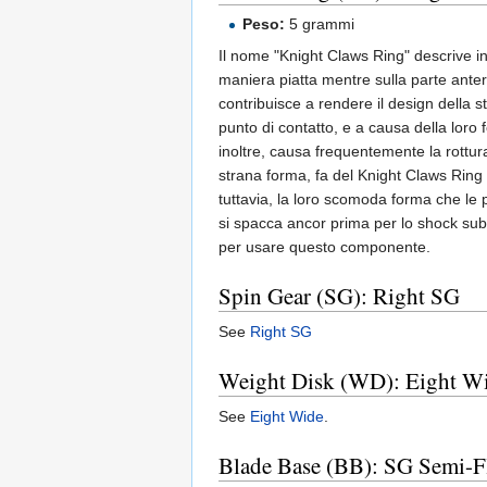
Peso:
5 grammi
Il nome "Knight Claws Ring" descrive in
maniera piatta mentre sulla parte anteri
contribuisce a rendere il design della s
punto di contatto, e a causa della loro
inoltre, causa frequentemente la rottura
strana forma, fa del Knight Claws Ring u
tuttavia, la loro scomoda forma che le 
si spacca ancor prima per lo shock subi
per usare questo componente.
Spin Gear (SG): Right SG
See
Right SG
Weight Disk (WD): Eight W
See
Eight Wide
.
Blade Base (BB): SG Semi-F