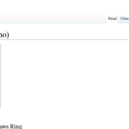
Read
View
no)
laws Ring