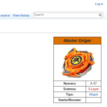
Log in
 source
View history
Master Driger
Numero:
A-37
Sistema:
5-Layer
Tipo:
Attack
Starter/Booster: