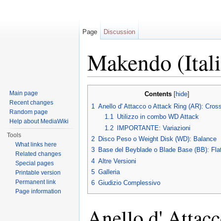
Page
Discussion
Makendo (Ital
Jump to:
navigation
,
search
Main page
Contents
[
hide
]
Recent changes
1
Anello d' Attacco o Attack Ring (AR): Cros
Random page
1.1
Utilizzo in combo WD Attack
Help about MediaWiki
1.2
IMPORTANTE: Variazioni
Tools
2
Disco Peso o Weight Disk (WD): Balance
What links here
3
Base del Beyblade o Blade Base (BB): Fla
Related changes
4
Altre Versioni
Special pages
5
Galleria
Printable version
Permanent link
6
Giudizio Complessivo
Page information
Anello d' Attac