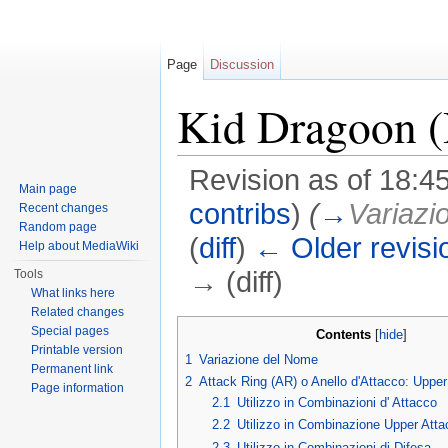
Page
Discussion
Kid Dragoon (I
Revision as of 18:4
Main page
contribs
)
(
→
Variazi
Recent changes
Random page
(
diff
)
← Older revisi
Help about MediaWiki
→ (diff)
Tools
What links here
Jump to:
navigation
,
search
Related changes
Special pages
Contents
[
hide
]
Printable version
1
Variazione del Nome
Permanent link
2
Attack Ring (AR) o Anello d'Attacco: Uppe
Page information
2.1
Utilizzo in Combinazioni d' Attacco
2.2
Utilizzo in Combinazione Upper Atta
2.3
Utilizzo in Combinazioni di Difesa