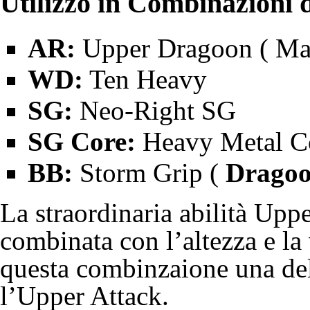
Utilizzo in Combinazioni 
AR:
Upper Dragoon (
Mas
WD:
Ten Heavy
SG:
Neo-Right SG
SG Core:
Heavy Metal Co
BB:
Storm Grip (
Dragoo
La straordinaria abilità Up
combinata con l’altezza e la
questa combinzaione una del
l’Upper Attack.