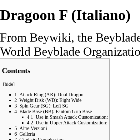
Dragoon F (Italiano)
From Beywiki, the Beyblade
World Beyblade Organizati
Contents
[
hide
]
1
Attack Ring (AR): Dual Dragon
2
Weight Disk (WD): Eight Wide
3
Spin Gear (SG): Left SG
4
Blade Base (BB): Fantom Grip Base
4.1
Use in Smash Attack Customization:
4.2
Use in Upper Attack Customization:
5
Altre Versioni
6
Galleria
7
Giudizio Complessivo