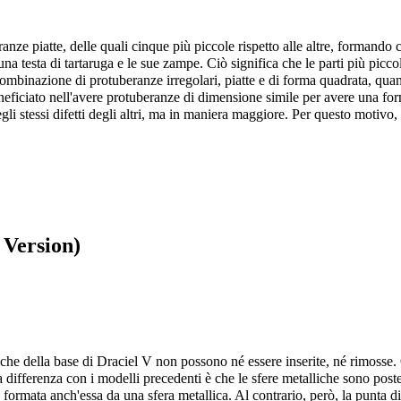
anze piatte, delle quali cinque più piccole rispetto alle altre, formando 
a testa di tartaruga e le sue zampe. Ciò significa che le parti più picc
ombinazione di protuberanze irregolari, piatte e di forma quadrata, qua
eficiato nell'avere protuberanze di dimensione simile per avere una for
gli stessi difetti degli altri, ma in maniera maggiore. Per questo motivo
 Version)
liche della base di Draciel V non possono né essere inserite, né rimosse
 differenza con i modelli precedenti è che le sfere metalliche sono poste
nto formata anch'essa da una sfera metallica. Al contrario, però, la punta