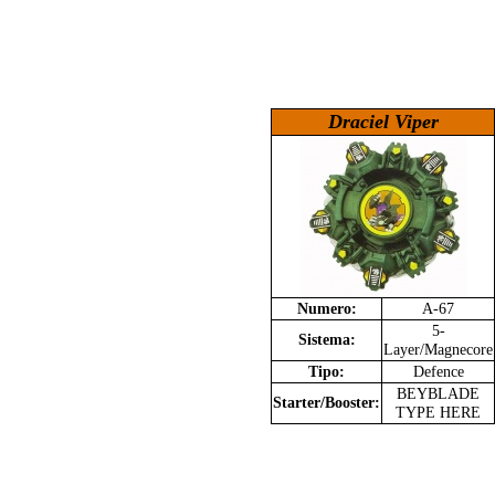
Draciel Viper
Numero:
A-67
5-
Sistema:
Layer
/
Magnecore
Tipo:
Defence
BEYBLADE
Starter/Booster:
TYPE HERE