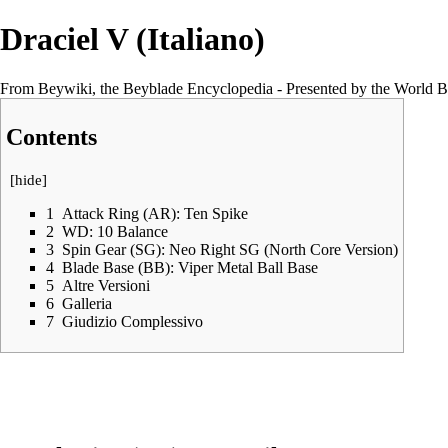
Draciel V (Italiano)
From Beywiki, the Beyblade Encyclopedia - Presented by the World B
Contents
[
hide
]
1
Attack Ring (AR): Ten Spike
2
WD: 10 Balance
3
Spin Gear (SG): Neo Right SG (North Core Version)
4
Blade Base (BB): Viper Metal Ball Base
5
Altre Versioni
6
Galleria
7
Giudizio Complessivo