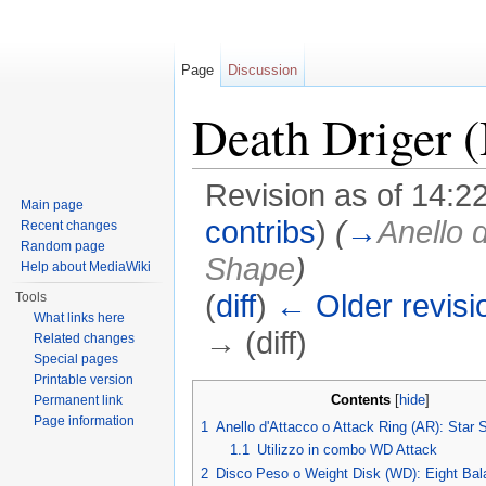
Page
Discussion
Death Driger (
Revision as of 14:2
Main page
contribs
)
(
→
Anello 
Recent changes
Random page
Shape
)
Help about MediaWiki
(
diff
)
← Older revisi
Tools
What links here
→ (diff)
Related changes
Special pages
Jump to:
navigation
,
search
Printable version
Contents
[
hide
]
Permanent link
Page information
1
Anello d'Attacco o Attack Ring (AR): Star
1.1
Utilizzo in combo WD Attack
2
Disco Peso o Weight Disk (WD): Eight Ba