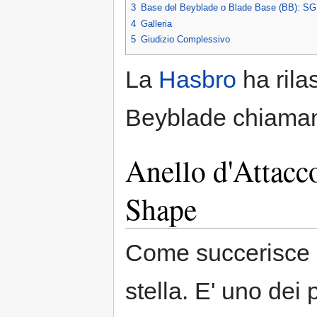
3
Base del Beyblade o Blade Base (BB): S
4
Galleria
5
Giudizio Complessivo
La
Hasbro
ha rila
Beyblade chiama
Anello d'Attacc
Shape
Come succerisce i
stella. E' uno dei 