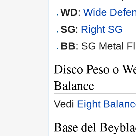
WD
:
Wide Defe
SG
:
Right SG
BB
: SG Metal Fl
Disco Peso o W
Balance
Vedi
Eight Balanc
Base del Beybla