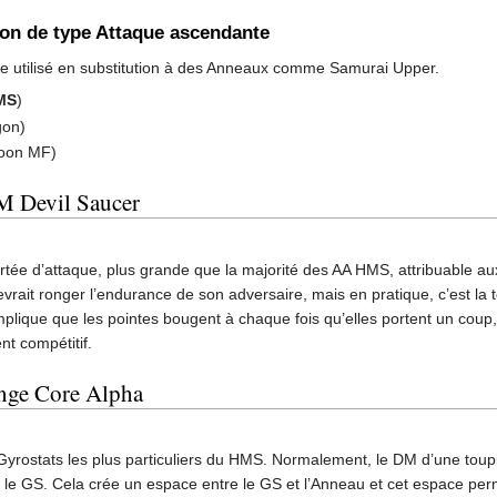
son de type Attaque ascendante
tre utilisé en substitution à des Anneaux comme Samurai Upper.
 MS
)
gon)
goon MF)
M Devil Saucer
ée d’attaque, plus grande que la majorité des AA HMS, attribuable aux
ait ronger l’endurance de son adversaire, mais en pratique, c’est la toup
ique que les pointes bougent à chaque fois qu’elles portent un coup,
nt compétitif.
ange Core Alpha
yrostats les plus particuliers du HMS. Normalement, le DM d’une toupi
 le GS. Cela crée un espace entre le GS et l’Anneau et cet espace p