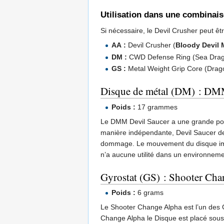
Utilisation dans une combinai
Si nécessaire, le Devil Crusher peut ê
AA :
Devil Crusher (
Bloody Devil
DM :
CWD Defense Ring (Sea Dra
GS :
Metal Weight Grip Core (Dra
Disque de métal (DM) : DM
Poids :
17 grammes
Le DMM Devil Saucer a une grande port
manière indépendante, Devil Saucer devr
dommage. Le mouvement du disque impl
n’a aucune utilité dans un environneme
Gyrostat (GS) : Shooter Ch
Poids :
6 grams
Le Shooter Change Alpha est l’un des G
Change Alpha le Disque est placé sous