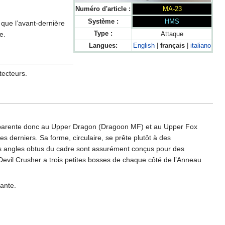
Numéro d'article :
MA-23
Système :
HMS
que l’avant-dernière
e.
Type :
Attaque
Langues:
English
|
français
|
italiano
tecteurs.
 s’apparente donc au Upper Dragon (Dragoon MF) et au Upper Fox
 derniers. Sa forme, circulaire, se prête plutôt à des
 les angles obtus du cadre sont assurément conçus pour des
Devil Crusher a trois petites bosses de chaque côté de l’Anneau
ante.