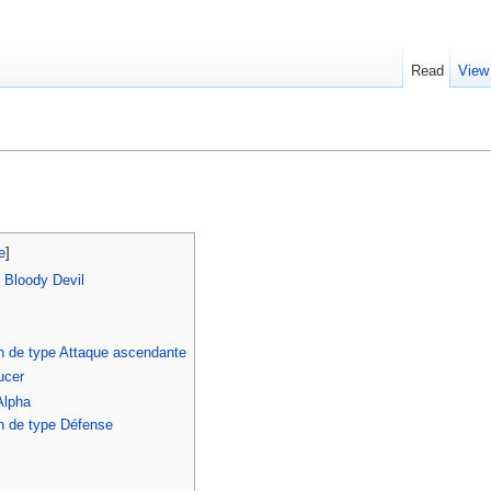
Read
View
e
]
 Bloody Devil
on de type Attaque ascendante
ucer
Alpha
n de type Défense