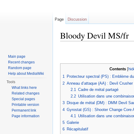
Page
Discussion
Bloody Devil MS/fr
Jump to:
navigation
,
search
Main page
Recent changes
Random page
Contents
[
hid
Help about MediaWiki
1
Protecteur spectral (PS) : Emblème du
Tools
2
Anneau d’attaque (AA) : Devil Crusher
What links here
2.1
Cadre de métal partagé
Related changes
2.2
Utilisation dans une combinais
Special pages
3
Disque de métal (DM) : DMM Devil Sa
Printable version
4
Gyrostat (GS) : Shooter Change Core 
Permanent link
4.1
Utilisation dans une combinaiso
Page information
5
Galerie
6
Récapitulatif