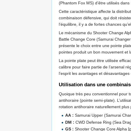
(Phantom Fox MS) d’être utilisés dans
Cette caractéristique affecte la distri
combinaison défensive, qui doit résister
l’équilibre, il y a de fortes chances qu’
Le mécanisme du Shooter Change Alpha e
Battle Change Core (Samurai Changer M
présente le choix entre une pointe plat
pointes produit un bon mouvement et 
La pointe plate peut être utilisée effic
calibre pour faire partie de l’arsenal 
l’esprit les avantages et désavantages 
Utilisation dans une combinai
Quoique très peu conventionnel pour to
antihoraire (pointe semi-plate). L’uti
rotation antihoraire naturellement plus
AA :
Samurai Upper (Samurai Cha
DM :
CWD Defense Ring (Sea Dra
GS :
Shooter Change Core Alpha [po