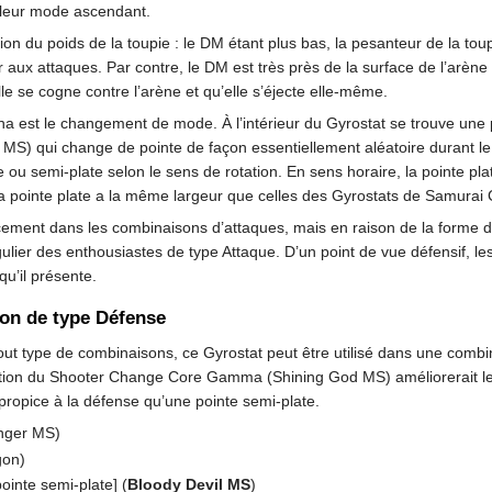
 leur mode ascendant.
bution du poids de la toupie : le DM étant plus bas, la pesanteur de la t
 aux attaques. Par contre, le DM est très près de la surface de l’arène e
elle se cogne contre l’arène et qu’elle s’éjecte elle-même.
st le changement de mode. À l’intérieur du Gyrostat se trouve une piè
S) qui change de pointe de façon essentiellement aléatoire durant le
e ou semi-plate selon le sens de rotation. En sens horaire, la pointe pla
la pointe plate a la même largeur que celles des Gyrostats de Samura
acement dans les combinaisons d’attaques, mais en raison de la forme de s
régulier des enthousiastes de type Attaque. D’un point de vue défensif, 
qu’il présente.
son de type Défense
ut type de combinaisons, ce Gyrostat peut être utilisé dans une comb
lisation du Shooter Change Core Gamma (Shining God MS) améliorerait l
 propice à la défense qu’une pointe semi-plate.
nger MS)
gon)
inte semi-plate] (
Bloody Devil MS
)