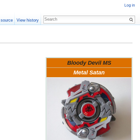
Log in
 source
View history
Bloody Devil MS
Metal Satan