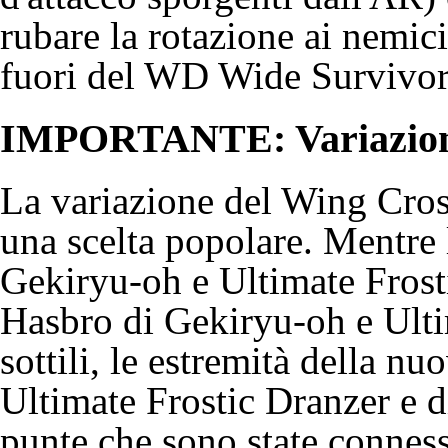
rubare la rotazione ai nemic
fuori del WD
Wide Survivor
IMPORTANTE: Variazioni
La variazione del Wing Cros
una scelta popolare. Mentre
Gekiryu-oh
e
Ultimate Frost
Hasbro
di
Gekiryu-oh
e
Ulti
sottili, le estremità della n
Ultimate Frostic Dranzer
e 
punte che sono state conness