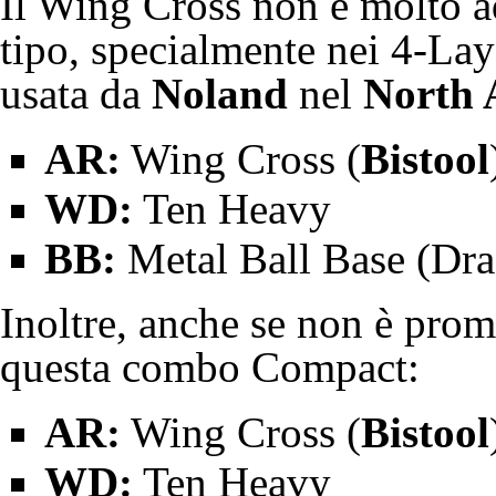
Il Wing Cross non è molto a
tipo, specialmente nei
4-Lay
usata da
Noland
nel
North 
AR:
Wing Cross (
Bistool
WD:
Ten Heavy
BB:
Metal Ball Base (
Dra
Inoltre, anche se non è prom
questa combo
Compact
:
AR:
Wing Cross (
Bistool
WD:
Ten Heavy