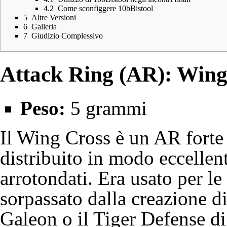
4.2
Come sconfiggere 10bBistool
5
Altre Versioni
6
Galleria
7
Giudizio Complessivo
Attack Ring (AR): Wing
Peso:
5 grammi
Il Wing Cross è un AR forte g
distribuito in modo eccellent
arrotondati. Era usato per 
sorpassato dalla creazione d
Galeon
o il Tiger Defense d