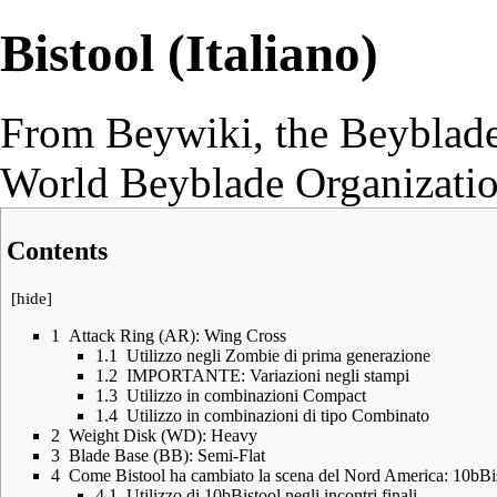
Bistool (Italiano)
From Beywiki, the Beyblade
World Beyblade Organizati
Contents
[
hide
]
1
Attack Ring (AR): Wing Cross
1.1
Utilizzo negli Zombie di prima generazione
1.2
IMPORTANTE: Variazioni negli stampi
1.3
Utilizzo in combinazioni Compact
1.4
Utilizzo in combinazioni di tipo Combinato
2
Weight Disk (WD): Heavy
3
Blade Base (BB): Semi-Flat
4
Come Bistool ha cambiato la scena del Nord America: 10bBi
4.1
Utilizzo di 10bBistool negli incontri finali