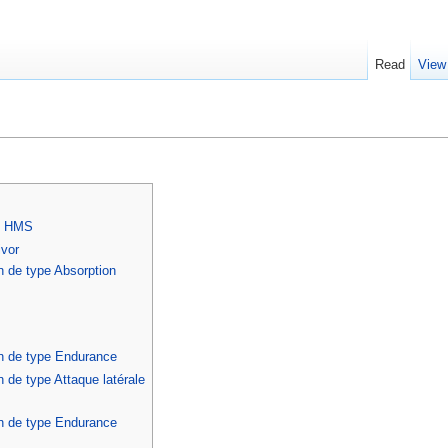
Read
View
]
du HMS
ivor
n de type Absorption
on de type Endurance
 de type Attaque latérale
on de type Endurance