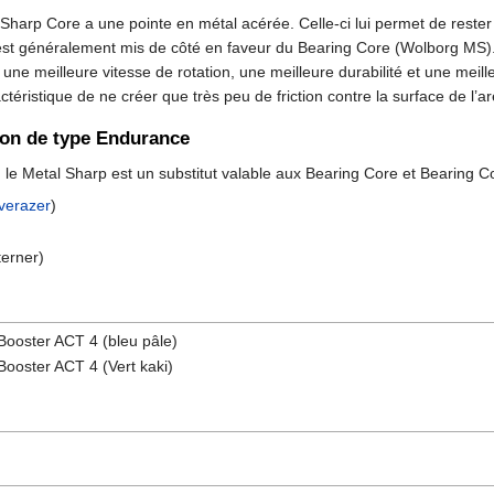
arp Core a une pointe en métal acérée. Celle-ci lui permet de rester
est généralement mis de côté en faveur du Bearing Core (Wolborg MS). 
 meilleure vitesse de rotation, une meilleure durabilité et une meilleu
actéristique de ne créer que très peu de friction contre la surface de l’a
son de type Endurance
le Metal Sharp est un substitut valable aux Bearing Core et Bearing Co
verazer
)
erner)
oster ACT 4 (bleu pâle)
oster ACT 4 (Vert kaki)