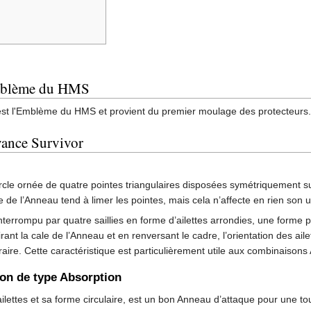
 Emblème du HMS
 est l'Emblème du HMS et provient du premier moulage des protecteurs.
vance Survivor
rcle ornée de quatre pointes triangulaires disposées symétriquement sur 
e de l’Anneau tend à limer les pointes, mais cela n’affecte en rien son uti
terrompu par quatre saillies en forme d’ailettes arrondies, une forme p
rant la cale de l’Anneau et en renversant le cadre, l’orientation des ail
raire. Cette caractéristique est particulièrement utile aux combinaison
son de type Absorption
ilettes et sa forme circulaire, est un bon Anneau d’attaque pour une to