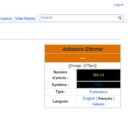
Log in
 source
View history
Advance Eterner
---
[[Image: |270px]]
Numéro
MA-14
d'article :
Système :
HMS
Type :
Endurance
English
|
français
|
Langues:
italiano