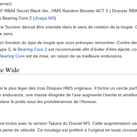
erner)
F RBA4 Secret Black Ver., HMS Random Booster ACT 5 | Dranzer RBA5
u Bearing Core 2 (
Jiraiya MS
)
e Survivor devrait être orientée dans le sens de rotation de la toupie. C
e sens.
en fonction du type de toupie que vous prévoyez rencontrer. Contre des 
ype S, le
Bearing Core 2
est recommandé afin d'éviter d'être éjecté; c
Bearing Core
est de mise, en raison de sa meilleure endurance.
le Wide
si le plus léger des trois Disques HMS originaux. Il forme un cercle par
n endurance, une masse éloignée de l’axe augmente l’inertie et améliore
place le poids sous les protubérances de l’Anneau.
t inclus avec la version Takara du Draciel MS. Cette augmentation varie 
la perte de vélocité. Ce moulage est préféré à l’original en toute circon