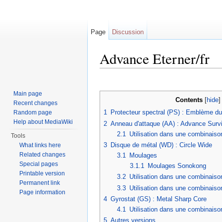
Page
Discussion
Advance Eterner/fr
Jump to:
navigation
,
search
Main page
Contents
[
hide
Recent changes
1
Protecteur spectral (PS) : Emblème 
Random page
Help about MediaWiki
2
Anneau d'attaque (AA) : Advance Surv
2.1
Utilisation dans une combinaiso
Tools
3
Disque de métal (WD) : Circle Wide
What links here
Related changes
3.1
Moulages
Special pages
3.1.1
Moulages Sonokong
Printable version
3.2
Utilisation dans une combinais
Permanent link
3.3
Utilisation dans une combinaison
Page information
4
Gyrostat (GS) : Metal Sharp Core
4.1
Utilisation dans une combinais
5
Autres versions